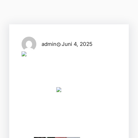
admin
Juni 4, 2025
1. Teil der Baustelle geschafft!
Das Pflaster ist verlegt,
zugeschnitten, eingefegt und
eingeschlämmt – alles sitzt, passt und
sieht top aus!
Jetzt geht’s motiviert weiter mit dem
nächsten Abschnitt.
#Baustelle
#Pflasterarbeiten
#Fortschritt