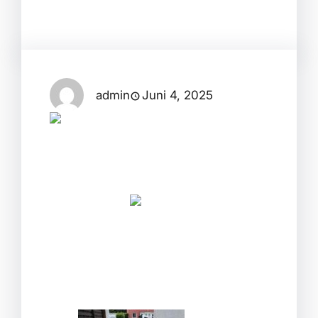
Instagram
admin
Juni 4, 2025
1. Teil der Baustelle geschafft!
Das Pflaster ist verlegt,
zugeschnitten, eingefegt und
eingeschlämmt – alles sitzt, passt und
sieht top aus!
Jetzt geht’s motiviert weiter mit dem
nächsten Abschnitt.
#Baustelle
#Pflasterarbeiten
#Fortschritt