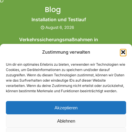
D
Blog
Installation und Testlauf
August 6, 2026
Verkehrssicherungsmaßnahmen in
Herten
Zustimmung verwalten
Juli 26, 2026
Um dir ein optimales Erlebnis zu bieten, verwenden wir Technologien wie
Gartensanierung mit Rollrasen in Bochum
Cookies, um Geräteinformationen zu speichern und/oder darauf
Juli 26, 2026
zuzugreifen. Wenn du diesen Technologien zustimmst, können wir Daten
wie das Surfverhalten oder eindeutige IDs auf dieser Website
verarbeiten. Wenn du deine Zustimmung nicht erteilst oder zurückziehst,
Gartenaufbereitung in Herne
können bestimmte Merkmale und Funktionen beeinträchtigt werden.
Juli 26, 2026
Akzeptieren
Ablehnen
Eco Green WordPress Theme
| Powered By WordPress