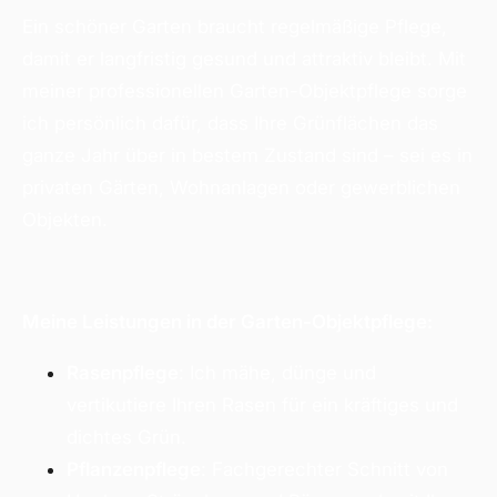
Ein schöner Garten braucht regelmäßige Pflege,
damit er langfristig gesund und attraktiv bleibt. Mit
meiner professionellen Garten-Objektpflege sorge
ich persönlich dafür, dass Ihre Grünflächen das
ganze Jahr über in bestem Zustand sind – sei es in
privaten Gärten, Wohnanlagen oder gewerblichen
Objekten.
Meine Leistungen in der Garten-Objektpflege:
Rasenpflege
: Ich mähe, dünge und
vertikutiere Ihren Rasen für ein kräftiges und
dichtes Grün.
Pflanzenpflege
: Fachgerechter Schnitt von