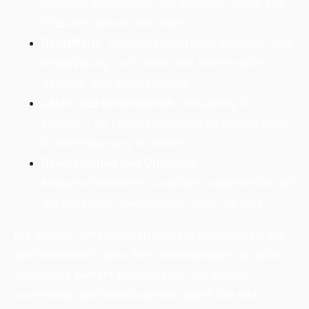
Hecken, Sträuchern und Bäumen, damit Ihre
Pflanzen gesund wachsen.
Beetpflege
: Unkrautentfernung, Mulchen und
Bepflanzung – ich halte Ihre Beete immer
gepflegt und ansprechend.
Laub- und Winterdienst
: Ganzjährig im
Einsatz – ob Laubbeseitigung im Herbst oder
Schneeräumung im Winter.
Bewässerung und Düngung
:
Maßgeschneiderte Lösungen, abgestimmt auf
die speziellen Bedürfnisse Ihres Gartens.
Mit meiner umfassenden Gartenpflege haben Sie
die Gewissheit, dass Ihre Gartenanlagen zu jeder
Jahreszeit perfekt betreut sind. Ich arbeite
zuverlässig und kontinuierlich, damit Sie sich