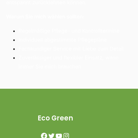
entspannt zurücklehnen können.
Warum Sie mich wählen sollten:
Regelmäßige Pflege- und Kontrolltermine
Individuell abgestimmte Pflegepläne
Fachkundiger Service mit Liebe zum Detail
Zuverlässiger und flexibler Einsatz, wann
immer Sie mich brauchen
Eco Green
Facebook
Twitter
YouTube
Instagram